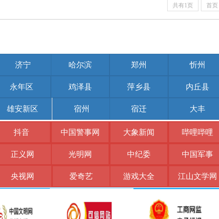
共有1页
首页
济宁
哈尔滨
郑州
忻州
永年区
鸡泽县
萍乡县
内丘县
雄安新区
宿州
宿迁
大丰
抖音
中国警事网
大象新闻
哔哩哔哩
正义网
光明网
中纪委
中国军事
央视网
爱奇艺
游戏大全
江山文学网