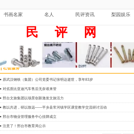
书画名家
名人
民评资讯
梨园娱乐
民
评 网
社会服务
原武汉钢铁（集团）公司党委书记张明达逝世，享年83岁
对劣质比亚迪汽车售后无奈谁来管
邢台文旅集团以场景创新激发文旅活力
教以共进，研以致远——平乡县常河镇学区课堂教学交流研讨活动
邢台市物业管理服务中心挂牌成立
注意了！邢台市教育局公示