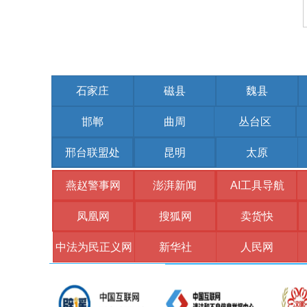
石家庄
磁县
魏县
邯郸
曲周
丛台区
邢台联盟处
昆明
太原
燕赵警事网
澎湃新闻
AI工具导航
凤凰网
搜狐网
卖货快
中法为民正义网
新华社
人民网