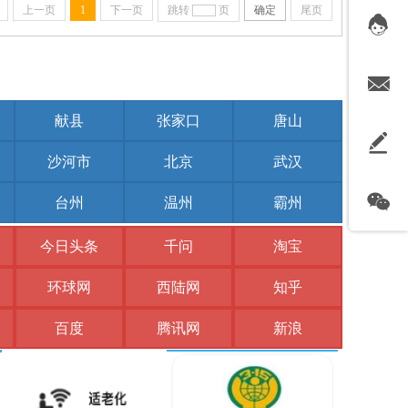
上一页
1
下一页
跳转
页
确定
尾页
献县
张家口
唐山
沙河市
北京
武汉
台州
温州
霸州
今日头条
千问
淘宝
环球网
西陆网
知乎
百度
腾讯网
新浪