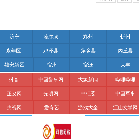
济宁
哈尔滨
郑州
忻州
永年区
鸡泽县
萍乡县
内丘县
雄安新区
宿州
宿迁
大丰
抖音
中国警事网
大象新闻
哔哩哔哩
正义网
光明网
中纪委
中国军事
央视网
爱奇艺
游戏大全
江山文学网