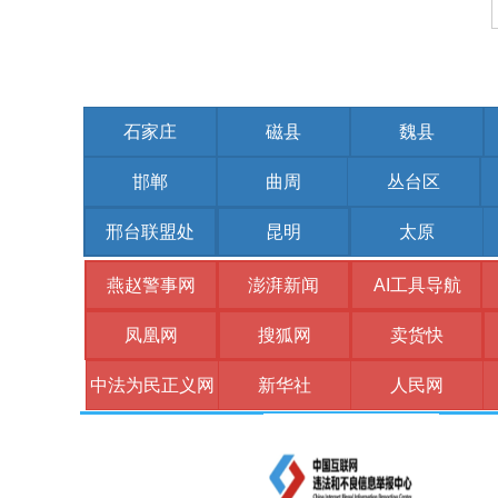
石家庄
磁县
魏县
邯郸
曲周
丛台区
邢台联盟处
昆明
太原
燕赵警事网
澎湃新闻
AI工具导航
凤凰网
搜狐网
卖货快
中法为民正义网
新华社
人民网