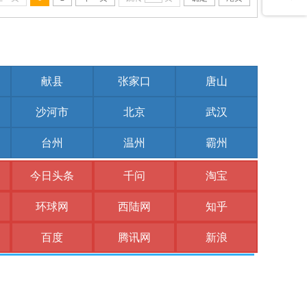
献县
张家口
唐山
沙河市
北京
武汉
台州
温州
霸州
今日头条
千问
淘宝
环球网
西陆网
知乎
百度
腾讯网
新浪