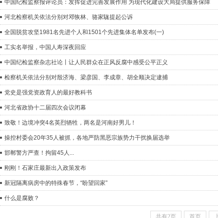
中国纪检监察报评论员：发挥促进完善发展作用 为现代化建设大局提供服务保障
河北检察机关依法分别对邓恢林、骆家駹提起公诉
全国脱贫攻坚1981名先进个人和1501个先进集体名单发布(一)
工实名举报，中国人寿深夜回应
中国纪检监察杂志社论丨让人民群众在正风反腐中感受公平正义
检察机关依法分别对殷济海、梁彦国、李成章、胡全顺决定逮捕
党史是强党资政育人的最好教科书
河北省政协十二届四次会议闭幕
致敬！边境冲突4名英烈牺牲，两名是河南好男儿！
操控村委会20年35人被抓，各地严防黑恶宗族势力干扰换届选举
邯郸警方严查！拘留45人...
刚刚！石家庄最新出入政策发布
新冠隔离病房中的特殊春节，“盼望回家”
什么是腐败？
共有2页
首页