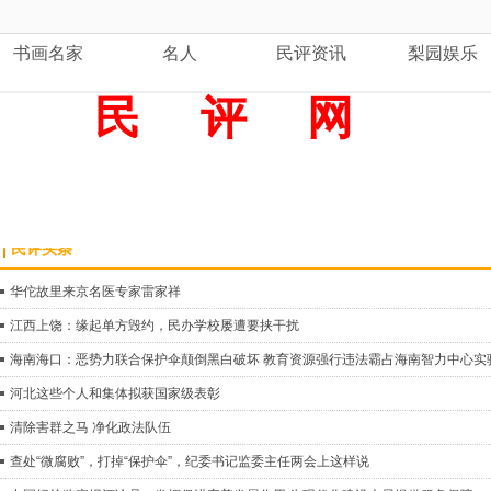
书画名家
名人
民评资讯
梨园娱乐
民
评 网
民评头条
华佗故里来京名医专家雷家祥
江西上饶：缘起单方毁约，民办学校屡遭要挟干扰
海南海口：恶势力联合保护伞颠倒黑白破坏 教育资源强行违法霸占海南智力中心实
河北这些个人和集体拟获国家级表彰
清除害群之马 净化政法队伍
查处“微腐败”，打掉“保护伞”，纪委书记监委主任两会上这样说